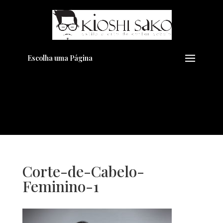
Pensando em transformar seu
+
Visual??
Agende pelo Whatsapp
Escolha uma Página
Corte-de-Cabelo-
Feminino-1