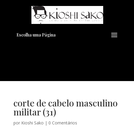
Pensando em transformar seu
+
Visual??
Agende pelo Whatsapp
Escolha uma Página
corte de cabelo masculino
militar (31)
por
Kioshi Sako
|
0 Comentários