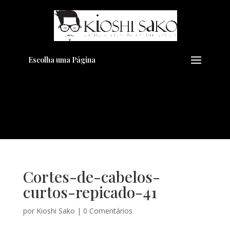
Pensando em transformar seu
+
Visual??
Agende pelo Whatsapp
Escolha uma Página
Cortes-de-cabelos-
curtos-repicado-41
por
Kioshi Sako
|
0 Comentários