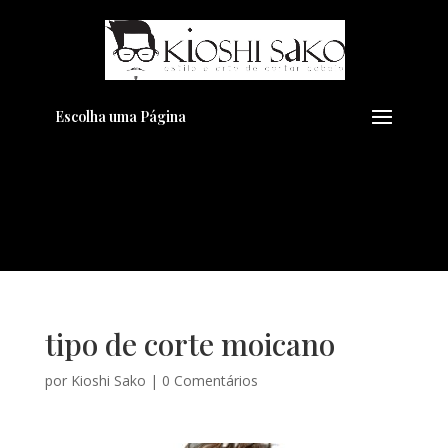
Pensando em transformar seu
+
Visual??
Agende pelo Whatsapp
Escolha uma Página
tipo de corte moicano
por
Kioshi Sako
|
0 Comentários