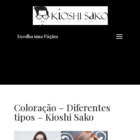
Pensando em transformar seu
+
Visual??
Agende pelo Whatsapp
Escolha uma Página
Coloração – Diferentes
tipos – Kioshi Sako