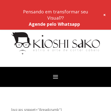
Pensando em transformar seu
+
Visual??
Agende pelo Whatsapp
[xyz-ips snippet="Breadcrumb"]