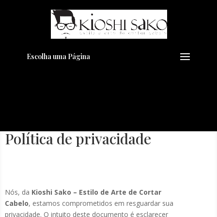
Pensando em transformar seu
+
Visual??
Agende pelo Whatsapp
Escolha uma Página
Política de privacidade
Nós, da
Kioshi Sako – Estilo de Arte de Cortar
Cabelo
, estamos comprometidos em resguardar sua
privacidade. O intuito deste documento é esclarecer