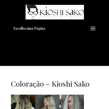
Pensando em transformar seu
+
Visual??
Agende pelo Whatsapp
Escolha uma Página
Coloração – Kioshi Sako