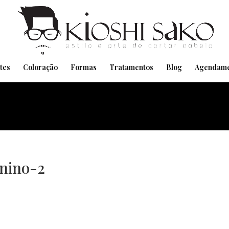
Pensando em transformar seu Visual??
Agende pelo Whatsapp
tes
Coloração
Formas
Tratamentos
Blog
Agendame
nino-2