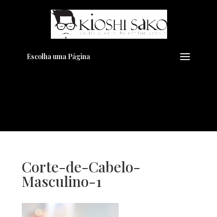
Pensando em transformar seu
+
Visual??
Agende pelo Whatsapp
Escolha uma Página
Corte-de-Cabelo-
Masculino-1