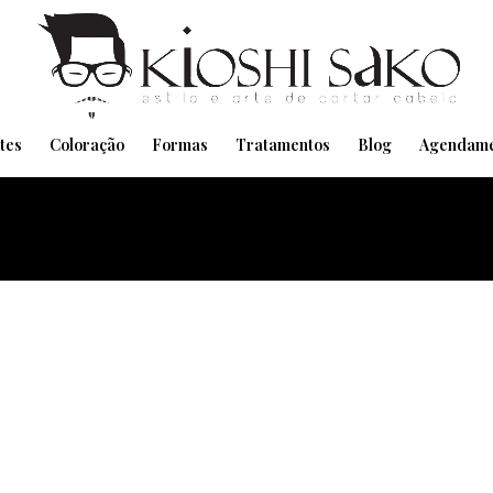
Pensando em transformar seu Visual??
Agende pelo Whatsapp
tes
Coloração
Formas
Tratamentos
Blog
Agendame