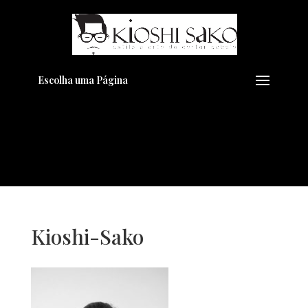
Pensando em transformar seu
+
Visual??
Agende pelo Whatsapp
Escolha uma Página
Kioshi-Sako