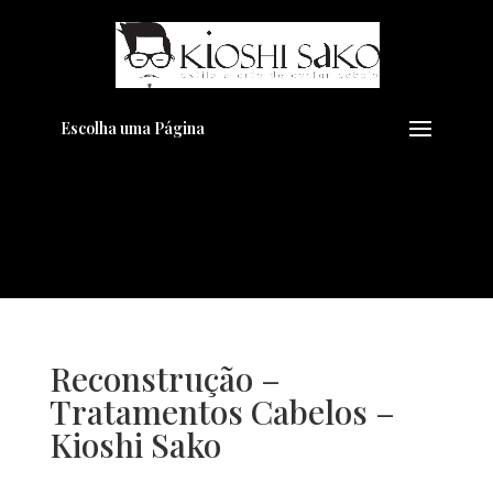
Pensando em transformar seu
+
Visual??
Agende pelo Whatsapp
Escolha uma Página
Reconstrução –
Tratamentos Cabelos –
Kioshi Sako