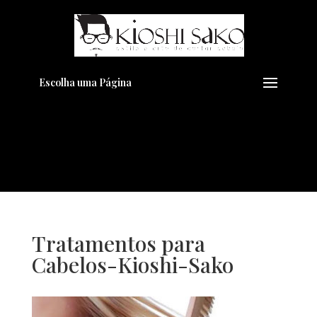
Pensando em transformar seu
+
Visual??
Agende pelo Whatsapp
Escolha uma Página
Tratamentos para
Cabelos-Kioshi-Sako