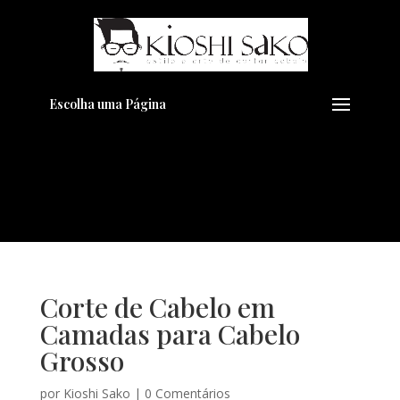
Pensando em transformar seu
+
Visual??
Agende pelo Whatsapp
Escolha uma Página
Corte de Cabelo em
Camadas para Cabelo
Grosso
por
Kioshi Sako
|
0 Comentários