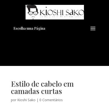
Pensando em transformar seu
+
Visual??
Agende pelo Whatsapp
Escolha uma Página
Estilo de cabelo em
camadas curtas
por
Kioshi Sako
|
0 Comentários