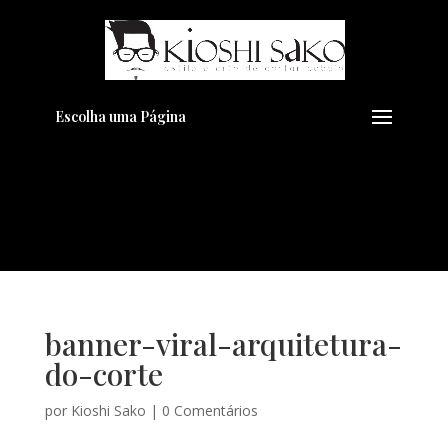
Pensando em transformar seu
+
Visual??
Agende pelo Whatsapp
Escolha uma Página
banner-viral-arquitetura-
do-corte
por
Kioshi Sako
|
0 Comentários