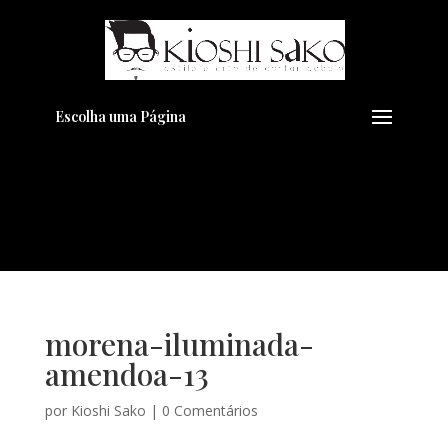
Pensando em transformar seu
+
Visual??
Agende pelo Whatsapp
Escolha uma Página
morena-iluminada-
amendoa-13
por
Kioshi Sako
|
0 Comentários