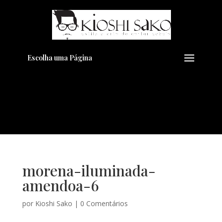
Pensando em transformar seu
+
Visual??
Agende pelo Whatsapp
Escolha uma Página
morena-iluminada-
amendoa-6
por
Kioshi Sako
|
0 Comentários