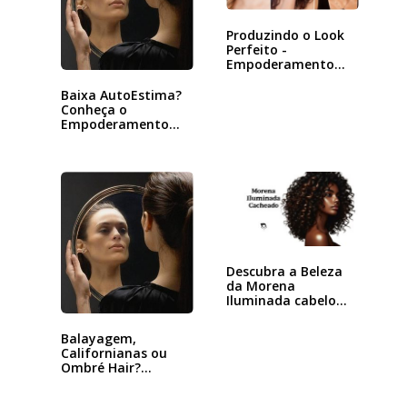
Produzindo o Look
Perfeito -
Empoderamento
pela Beleza
Baixa AutoEstima?
Conheça o
Empoderamento
com foco na Beleza
Descubra a Beleza
da Morena
Iluminada cabelo…
Balayagem,
Californianas ou
Ombré Hair?
Diferenças e…