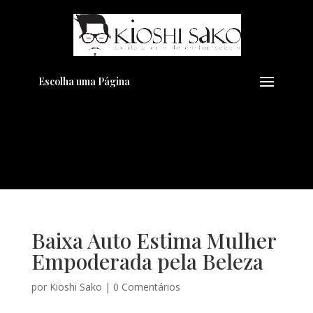
Pensando em transformar seu
+
Visual??
Agende pelo Whatsapp
Escolha uma Página
Baixa Auto Estima Mulher
Empoderada pela Beleza
por
Kioshi Sako
|
0 Comentários