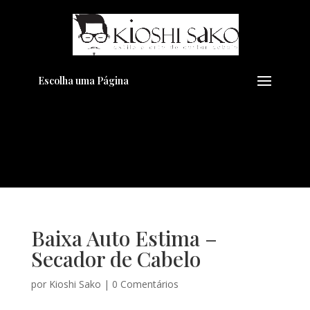
Pensando em transformar seu
+
Visual??
Agende pelo Whatsapp
Escolha uma Página
Baixa Auto Estima –
Secador de Cabelo
por
Kioshi Sako
|
0 Comentários