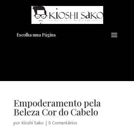
Pensando em transformar seu
+
Visual??
Agende pelo Whatsapp
Escolha uma Página
Empoderamento pela
Beleza Cor do Cabelo
por
Kioshi Sako
|
0 Comentários