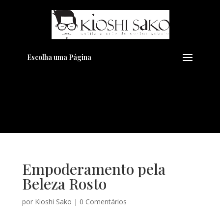
Pensando em transformar seu
+
Visual??
Agende pelo Whatsapp
Escolha uma Página
Empoderamento pela
Beleza Rosto
por
Kioshi Sako
|
0 Comentários