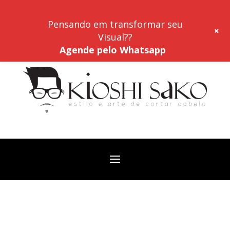
Pensando em transformar seu
+
Visual??
Agende pelo Whatsapp