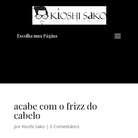
Pensando em transformar seu
+
Visual??
Agende pelo Whatsapp
Escolha uma Página
acabe com o frizz do
cabelo
por
Kioshi Sako
|
0 Comentários