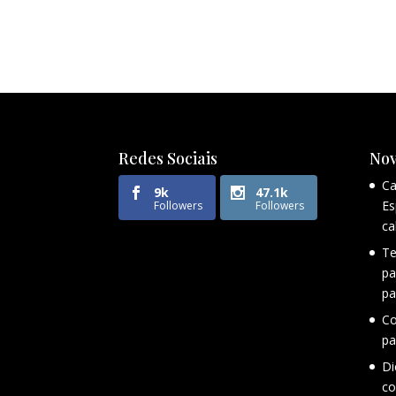
Redes Sociais
Nov
Ca
9k
47.1k
Es
Followers
Followers
ca
Te
pa
pa
Co
pa
Di
co