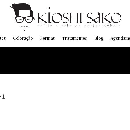
Pensando em transformar seu Visual??
Agende pelo Whatsapp
tes
Coloração
Formas
Tratamentos
Blog
Agendame
-1