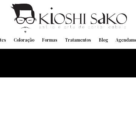
Pensando em transformar seu Visual??
Agende pelo Whatsapp
tes
Coloração
Formas
Tratamentos
Blog
Agendame