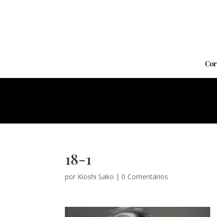
Cor
18-1
por
Kioshi Sako
|
0 Comentários