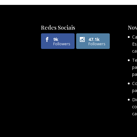
Redes Sociais
Nov
Ca
9k
47.1k
Es
Followers
Followers
ca
Te
pa
pa
Co
pa
Di
co
ca