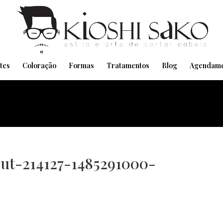
Pensando em transformar seu Visual??
Agende pelo Whatsapp
tes
Coloração
Formas
Tratamentos
Blog
Agendame
cut-214127-1485291000-