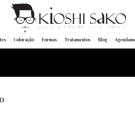
Pensando em transformar seu Visual??
Agende pelo Whatsapp
tes
Coloração
Formas
Tratamentos
Blog
Agendame
o