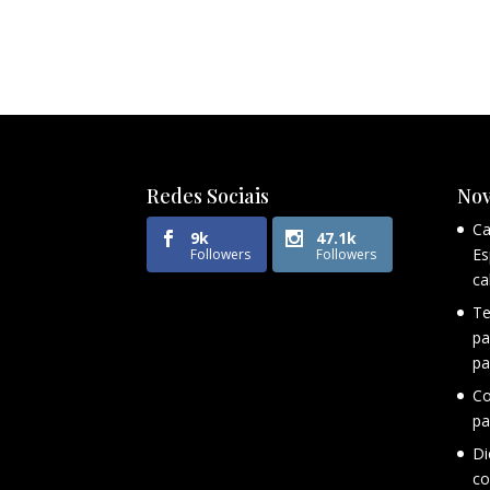
Redes Sociais
Nov
Ca
9k
47.1k
Es
Followers
Followers
ca
Te
pa
pa
Co
pa
Di
co