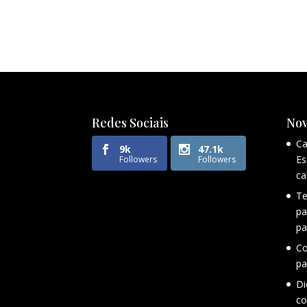
Redes Sociais
Nov
Ca
9k
47.1k
Es
Followers
Followers
ca
Te
pa
pa
Co
pa
Di
co