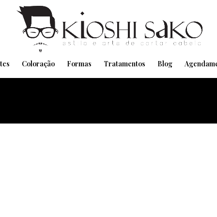
Pensando em transformar seu Visual??
Agende pelo Whatsapp
tes
Coloração
Formas
Tratamentos
Blog
Agendame