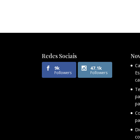
Redes Sociais
Nov
Ca
9k
47.1k
Es
Followers
Followers
ca
Te
pa
pa
Co
pa
Di
co