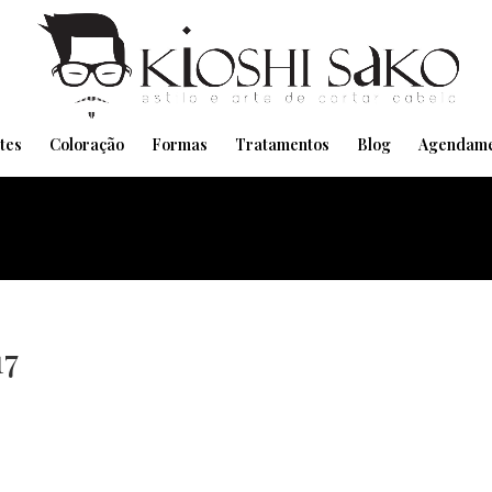
Pensando em transformar seu Visual??
Agende pelo Whatsapp
tes
Coloração
Formas
Tratamentos
Blog
Agendame
17