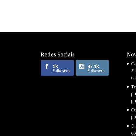
Redes Sociais
Nov
Ca
9k
47.1k
Es
Followers
Followers
ca
Te
pa
pa
Co
pa
Di
co