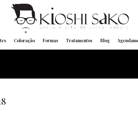
Pensando em transformar seu Visual??
Agende pelo Whatsapp
tes
Coloração
Formas
Tratamentos
Blog
Agendame
18