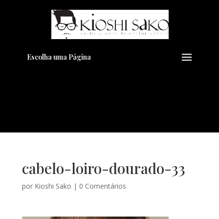
Pensando em transformar seu
+
Visual??
Agende pelo Whatsapp
Escolha uma Página
cabelo-loiro-dourado-33
por
Kioshi Sako
|
0 Comentários