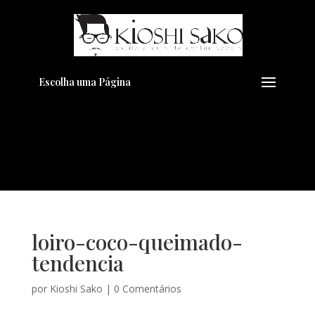
Pensando em transformar seu
+
Visual??
Agende pelo Whatsapp
Escolha uma Página
loiro-coco-queimado-
tendencia
por
Kioshi Sako
|
0 Comentários