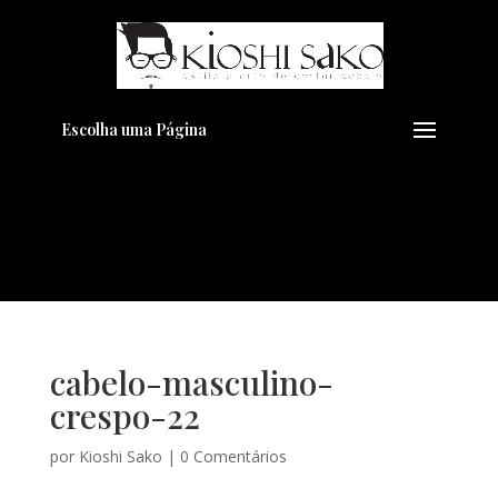
Pensando em transformar seu
+
Visual??
Agende pelo Whatsapp
Escolha uma Página
cabelo-masculino-
crespo-22
por
Kioshi Sako
|
0 Comentários