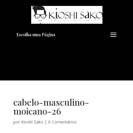
Pensando em transformar seu
+
Visual??
Agende pelo Whatsapp
Escolha uma Página
cabelo-masculino-
moicano-26
por
Kioshi Sako
|
0 Comentários