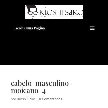
Pensando em transformar seu
+
Visual??
Agende pelo Whatsapp
Escolha uma Página
cabelo-masculino-
moicano-4
por
Kioshi Sako
|
0 Comentários