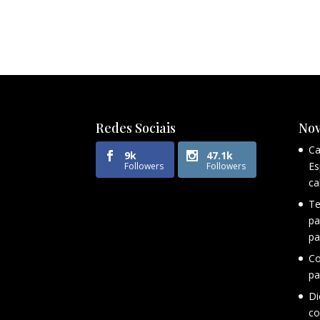
Redes Sociais
Nov
Ca
9k
47.1k
Es
Followers
Followers
ca
Te
pa
pa
Co
pa
Di
co