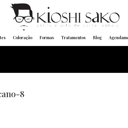
Pensando em transformar seu Visual??
Agende pelo Whatsapp
tes
Coloração
Formas
Tratamentos
Blog
Agendame
cano-8