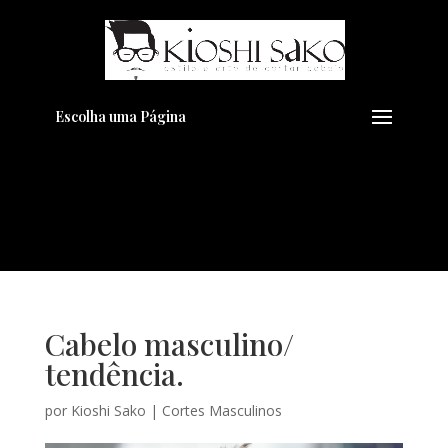
Pensando em transformar seu
+
Visual??
Agende pelo Whatsapp
Escolha uma Página
Cabelo masculino/
tendência.
por
Kioshi Sako
|
Cortes Masculinos