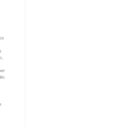
hos
s
o,
uer
ão.
e