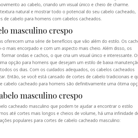
ovimento ao cabelo, criando um visual único e cheio de charme.
 textura natural e mostrar todo o potencial do seu cabelo cacheado,
tes de cabelo para homens com cabelos cacheados.
elo masculino crespo
s oferecem uma série de benefícios que vão além do estilo. Os cac
o-o mais encorpado e com um aspecto mais cheio. Além disso, os
formar ondas e cachos, o que cria um visual único e interessante. O
ima opção para homens que desejam um estilo de baixa manutençã
lo todos os dias. Com os cuidados adequados, os cabelos cacheados
izar. Então, se você está cansado de cortes de cabelo tradicionais e q
s de cabelo cacheado para homens são definitivamente uma ótima opç
cabelo masculino crespo
belo cacheado masculino que podem te ajudar a encontrar o estilo
rnos até cortes mais longos e cheios de volume, há uma infinidade d
rações populares para cortes de cabelo cacheado masculino: