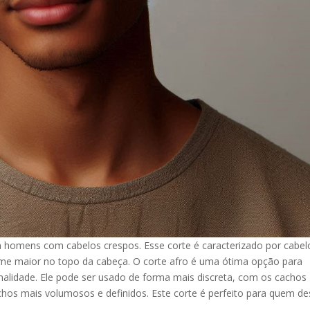
ra homens com cabelos crespos. Esse corte é caracterizado por cabel
olume maior no topo da cabeça. O corte afro é uma ótima opção para
nalidade. Ele pode ser usado de forma mais discreta, com os cachos
hos mais volumosos e definidos. Este corte é perfeito para quem de