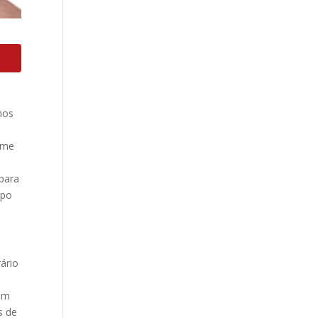
mos
rme
o
 para
spo
ário
gem
s de