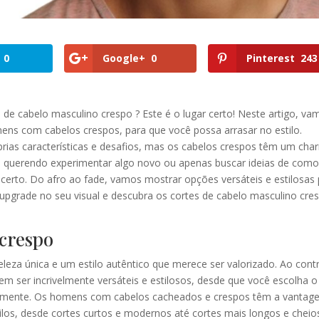
0
Google+
0
Pinterest
243
 de cabelo masculino crespo ? Este é o lugar certo! Neste artigo, va
ens com cabelos crespos, para que você possa arrasar no estilo.
rias características e desafios, mas os cabelos crespos têm um cha
á querendo experimentar algo novo ou apenas buscar ideias de com
r certo. Do afro ao fade, vamos mostrar opções versáteis e estilosas
upgrade no seu visual e descubra os cortes de cabelo masculino cre
 crespo
eza única e um estilo autêntico que merece ser valorizado. Ao contr
 ser incrivelmente versáteis e estilosos, desde que você escolha o
damente. Os homens com cabelos cacheados e crespos têm a vanta
los, desde cortes curtos e modernos até cortes mais longos e cheio