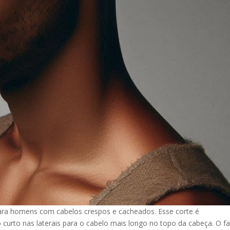
ara homens com cabelos crespos e cacheados. Esse corte é
 curto nas laterais para o cabelo mais longo no topo da cabeça. O f