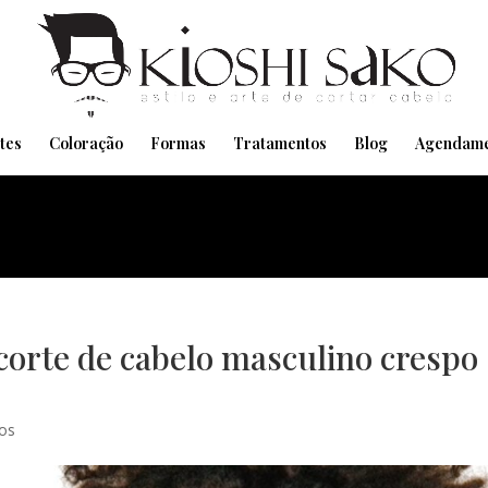
Pensando em transformar seu Visual??
Agende pelo Whatsapp
tes
Coloração
Formas
Tratamentos
Blog
Agendame
orte de cabelo masculino crespo
os