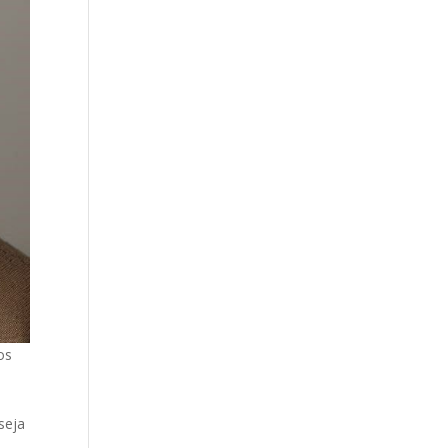
os
seja