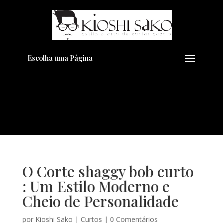
Pensando em transformar seu
+
Visual??
Agende pelo Whatsapp
Escolha uma Página
O Corte shaggy bob curto
: Um Estilo Moderno e
Cheio de Personalidade
por
Kioshi Sako
|
Curtos
|
0 Comentários