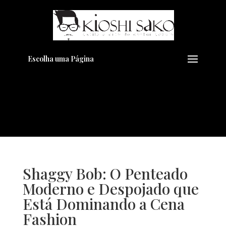
Pensando em transformar seu
+
Visual??
Agende pelo Whatsapp
Escolha uma Página
Shaggy Bob: O Penteado
Moderno e Despojado que
Está Dominando a Cena
Fashion