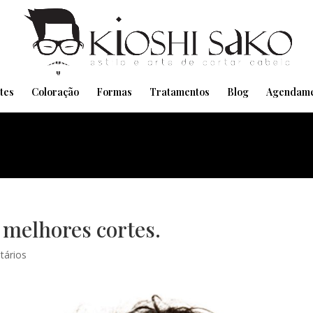
Pensando em transformar seu Visual??
Agende pelo Whatsapp
tes
Coloração
Formas
Tratamentos
Blog
Agendame
 melhores cortes.
tários