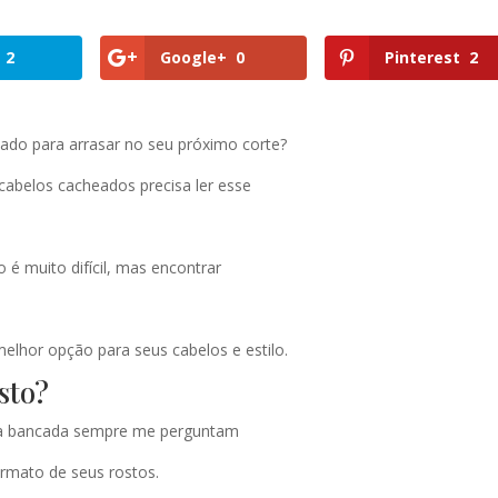
2
Google+
0
Pinterest
2
ado para arrasar no seu próximo corte?
cabelos cacheados precisa ler esse
 é muito difícil, mas encontrar
melhor opção para seus cabelos e estilo.
sto?
ha bancada sempre me perguntam
ormato de seus rostos.