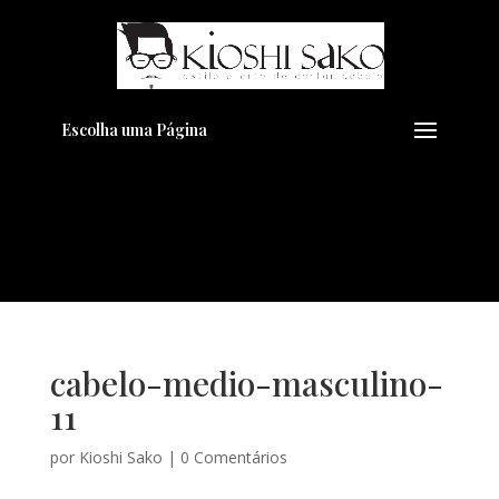
Pensando em transformar seu
+
Visual??
Agende pelo Whatsapp
Escolha uma Página
cabelo-medio-masculino-
11
por
Kioshi Sako
|
0 Comentários