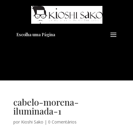
Pensando em transformar seu
+
Visual??
Agende pelo Whatsapp
Escolha uma Página
cabelo-morena-
iluminada-1
por
Kioshi Sako
|
0 Comentários