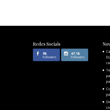
Redes Sociais
Nov
Ca
9k
47.1k
Es
Followers
Followers
ca
Te
pa
pa
Co
pa
Di
co