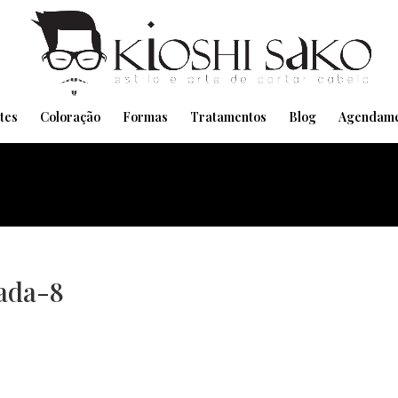
Pensando em transformar seu Visual??
Agende pelo Whatsapp
tes
Coloração
Formas
Tratamentos
Blog
Agendame
ada-8