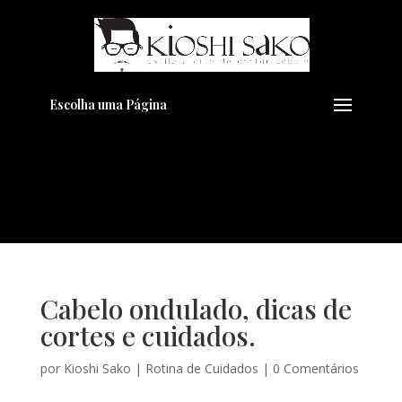
Pensando em transformar seu
+
Visual??
Agende pelo Whatsapp
Escolha uma Página
Cabelo ondulado, dicas de
cortes e cuidados.
por
Kioshi Sako
|
Rotina de Cuidados
|
0 Comentários