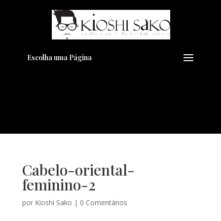
Pensando em transformar seu
+
Visual??
Agende pelo Whatsapp
Escolha uma Página
Cabelo-oriental-
feminino-2
por
Kioshi Sako
|
0 Comentários