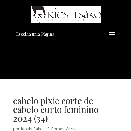
Pensando em transformar seu
+
Visual??
Agende pelo Whatsapp
Escolha uma Página
cabelo pixie corte de
cabelo curto feminino
2024 (34)
por
Kioshi Sako
|
0 Comentários