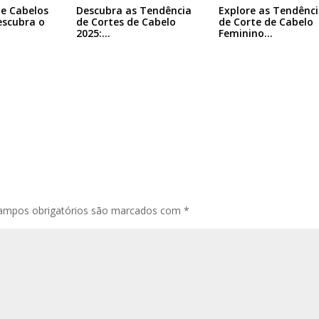
e Cabelos
Descubra as Tendência
Explore as Tendênci
escubra o
de Cortes de Cabelo
de Corte de Cabelo
2025:…
Feminino…
ampos obrigatórios são marcados com
*