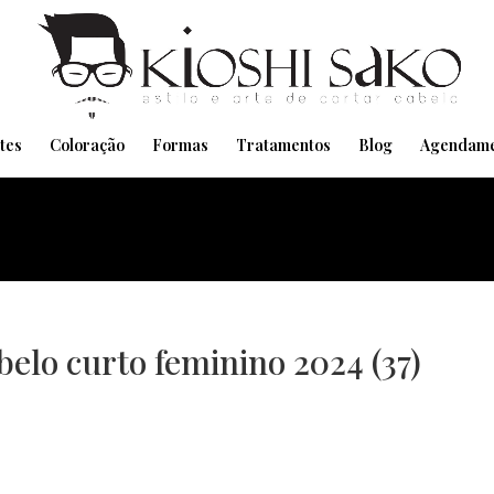
Pensando em transformar seu Visual??
Agende pelo Whatsapp
tes
Coloração
Formas
Tratamentos
Blog
Agendame
abelo curto feminino 2024 (37)